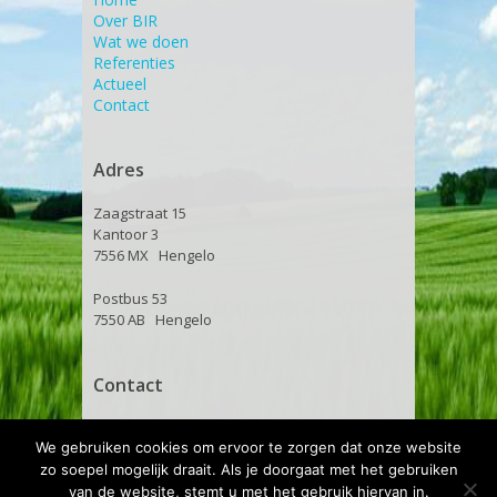
Over BIR
Wat we doen
Referenties
Actueel
Contact
Adres
Zaagstraat 15
Kantoor 3
7556 MX Hengelo
Postbus 53
7550 AB Hengelo
Contact
T: 074-2594545
We gebruiken cookies om ervoor te zorgen dat onze website
Mail ons
zo soepel mogelijk draait. Als je doorgaat met het gebruiken
Route
van de website, stemt u met het gebruik hiervan in.