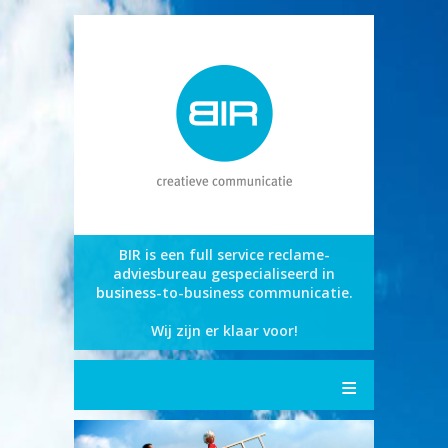
BIR is een full service reclame­
adviesbureau gespecialiseerd in
business-to-business communicatie.
Wij zijn er klaar voor!
nl
|
en
Home
Over BIR
Wat we doen