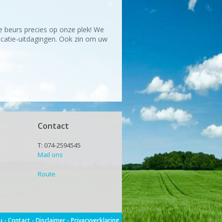
e beurs precies op onze plek! We
atie-uitdagingen. Ook zin om uw
Contact
T: 074-2594545
Mail ons
Route
u -
Contact
-
Disclaimer
-
Privacyverklaring