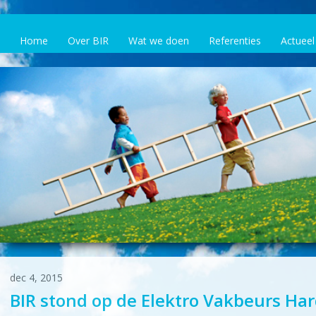
Home
Over BIR
Wat we doen
Referenties
Actueel
dec 4, 2015
BIR stond op de Elektro Vakbeurs Ha