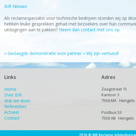
BIR
Nieuws
Als reclamespecialist voor technische bedrijven stonden wij op dez
hebben leuke gesprekken gehad met bezoekers over hun communic
uitdagingen aan te pakken?
Neem dan contact met ons op
.
«
Geslaagde demonstratie voor partner
»
Wij zijn verhuisd!
Links
Adres
Home
Zaagstraat 15
Over BIR
Kantoor 3
Wat we doen
7556 MX Hengelo
Referenties
Actueel
Postbus 53
Contact
7550 AB Hengelo
2026 © BIR Reclame Adviesburea